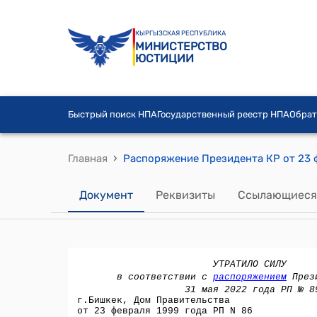
КЫРГЫЗСКАЯ РЕСПУБЛИКА
МИНИСТЕРСТВО
ЮСТИЦИИ
Быстрый поиск НПА
Государственный реестр НПА
Обрат
›
Главная
Документ
Реквизиты
Ссылающиеся