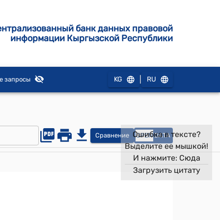
ентрализованный банк данных правовой
информации Кыргызской Республики
|
KG
RU
е запросы
Ошибка в тексте?
Сравнение
OPEN
DATA
Выделите ее мышкой!
И нажмите:
Сюда
Загрузить цитату