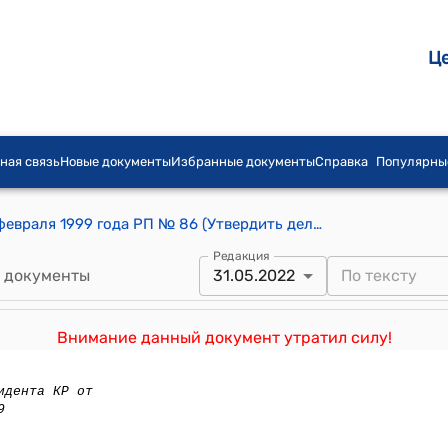
Ц
ная связь
Новые документы
Избранные документы
Справка
Популярны
Распоряжение Президента КР от 23 февраля 1999 года РП № 86 (Утвердить делегацию Кыргызской Республики для участия в заседании Межгосударственного совета Республики Беларусь, Республики Казахстан, Кыргызской Республики и Российской Федерации в гор. Москве)
Редакция
 документы
31.05.2022
Внимание данный документ утратил силу!