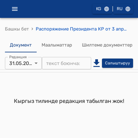
|
KG
RU
›
Башкы бет
Распоряжение Президента КР от 3 апреля 1999 года РП №149
Документ
Маалыматтар
Шилтеме документтер
Редакция
31.05.2022
Салыштыруу
Кыргыз тилинде редакция табылган жок!