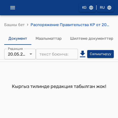
|
KG
RU
›
Башкы бет
Распоряжение Правительства КР от 20 мая 2002 года №259-р (Одобрить прилагаемый проект Соглашения между Министерством образования и культуры Кыргызской Республики и Министерством образования Китайской Народной Республики о совместном учреждении Центра китайского языка и культуры при Бишкекском гуманитарном университете)
Документ
Маалыматтар
Шилтеме документтер
Редакция
20.05.2002
Салыштыруу
Кыргыз тилинде редакция табылган жок!