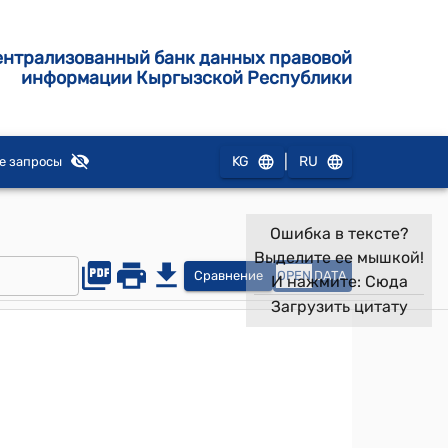
ентрализованный банк данных правовой
информации Кыргызской Республики
|
KG
RU
е запросы
Ошибка в тексте?
Выделите ее мышкой!
Сравнение
OPEN
DATA
И нажмите:
Сюда
Загрузить цитату