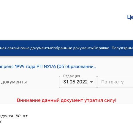
Ц
ная связь
Новые документы
Избранные документы
Справка
Популярны
Распоряжение Президента КР от 23 апреля 1999 года РП №176 (Об образовании Государственной телерадиокомпании "Ош - 3000" на базе Ошской областной телерадиокомпании)
Редакция
 документы
31.05.2022
Внимание данный документ утратил силу!