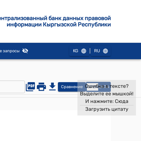
ентрализованный банк данных правовой
информации Кыргызской Республики
|
KG
RU
е запросы
Ошибка в тексте?
Сравнение
OPEN
DATA
Выделите ее мышкой!
И нажмите:
Сюда
Загрузить цитату