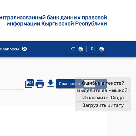
ентрализованный банк данных правовой
информации Кыргызской Республики
|
KG
RU
е запросы
Ошибка в тексте?
Сравнение
OPEN
DATA
Выделите ее мышкой!
И нажмите:
Сюда
Загрузить цитату