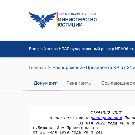
КЫРГЫЗСКАЯ РЕСПУБЛИКА
МИНИСТЕРСТВО
ЮСТИЦИИ
Быстрый поиск НПА
Государственный реестр НПА
Обрат
›
Главная
Документ
Реквизиты
Ссылающиеся