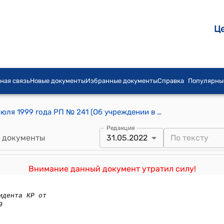
Ц
ная связь
Новые документы
Избранные документы
Справка
Популярны
Распоряжение Президента КР от 21 июля 1999 года РП № 241 (Об учреждении в Кыргызской Республике института "Омбудсмена по правам человека")
Редакция
 документы
31.05.2022
Внимание данный документ утратил силу!