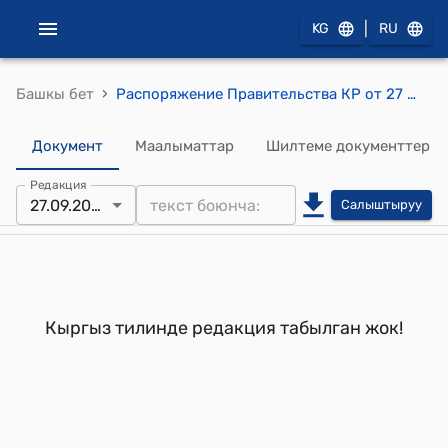
|
KG
RU
›
Башкы бет
Распоряжение Правительства КР от 27 сентября 2003 года №578-р (О проектах обменных писем, составляющих вместе Соглашение между Министерством внутренних дел Кыргызской Республики, Пограничной службой Кыргызской Республики и Министерством общественной безопасности Китайской Народной Республики)
Документ
Маалыматтар
Шилтеме документтер
Редакция
27.09.2003
Салыштыруу
Кыргыз тилинде редакция табылган жок!