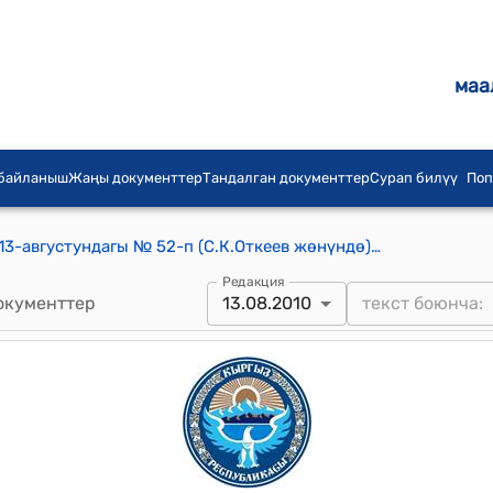
маа
 байланыш
Жаңы документтер
Тандалган документтер
Сурап билүү
Поп
КР Президентинин 2010-жылдын 13-августундагы № 52-п (С.К.Откеев жөнүндө) буйругу
Редакция
окументтер
13.08.2010