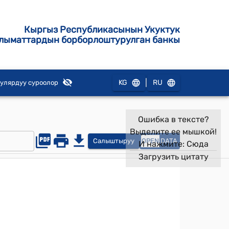
Кыргыз Республикасынын Укуктук
лыматтардын борборлоштурулган банкы
|
KG
RU
улярдуу суроолор
Ошибка в тексте?
Выделите ее мышкой!
Салыштыруу
OPEN
DATA
И нажмите:
Сюда
Загрузить цитату