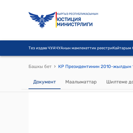
КЫРГЫЗ РЕСПУБЛИКАСЫНЫН
ЮСТИЦИЯ
МИНИСТРЛИГИ
Тез издөө ЧУА
ЧУАнын мамлекеттик реестри
Кайтарым
›
Башкы бет
Документ
Маалыматтар
Шилтеме д