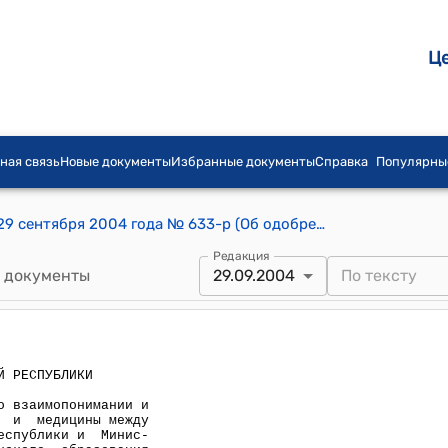
Ц
ная связь
Новые документы
Избранные документы
Справка
Популярны
Распоряжение Правительства КР от 29 сентября 2004 года № 633-р (Об одобрении проекта Меморандума о взаимопонимании и сотрудничестве в области здраоохранения и медицины между Министерством здравоохранения КР и Министерством здравоохранения, терапии и медицинского образования Исламской Республики Иран)
Редакция
 документы
29.09.2004