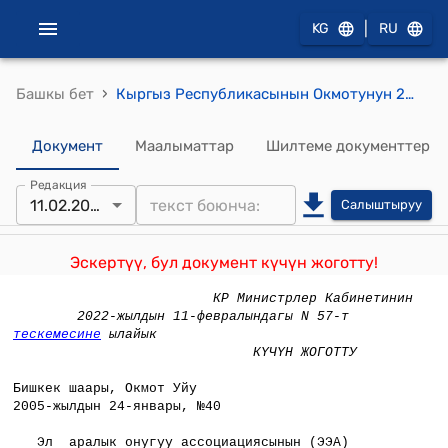
|
KG
RU
›
Башкы бет
Кыргыз Республикасынын Окмотунун 2005-жылдын 24-январынын № 40 Буйругу
Документ
Маалыматтар
Шилтеме документтер
Редакция
11.02.2022
Салыштыруу
Эскертүү, бул документ күчүн жоготту!