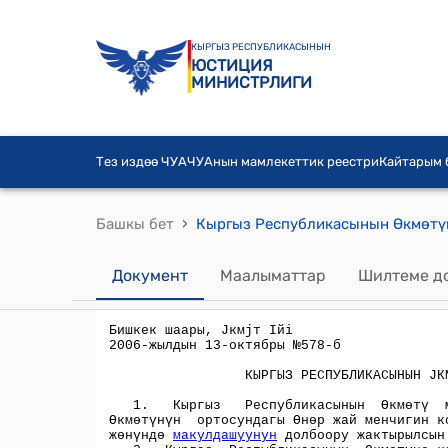
КЫРГЫЗ РЕСПУБЛИКАСЫНЫН
ЮСТИЦИЯ
МИНИСТРЛИГИ
Тез издөө ЧУА
ЧУАнын мамлекеттик реестри
Кайтарым
›
Башкы бет
Документ
Маалыматтар
Шилтеме д