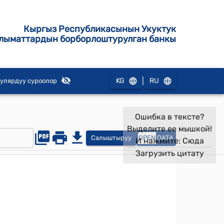
Кыргыз Республикасынын Укуктук
лыматтардын борборлоштурулган банкы
|
KG
RU
улярдуу суроолор
Ошибка в тексте?
Выделите ее мышкой!
Салыштыруу
OPEN
DATA
И нажмите:
Сюда
Загрузить цитату