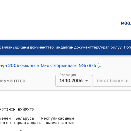
маа
 байланыш
Жаңы документтер
Тандалган документтер
Сурап билүү
Поп
Кыргыз Республикасынын Өкмөтүнүн 2006-жылдын 13-октябрындагы №578-б (Кыргыз Республикасынын Өкмөтү менен Беларусь Республикасынын Өкмөтүнүн ортосундагы макулдашуунун долбоорун жактыруу жөнүндө) буйрук
Редакция
окументтер
13.10.2006