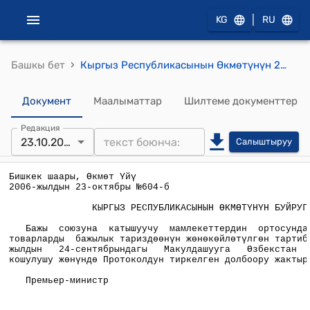
|
KG
RU
›
Башкы бет
Кыргыз Республикасынын Өкмөтүнүн 2006-жылдын 23-октябрындагы №604-б (Бажы союзуна катышуучу мамлекеттердин ортосунда алып өтүлүүчү товарларды бажылык тариздөөнүн жөнөкөйлөтүлгөн тартиби жөнүндө) буйругу
Документ
Маалыматтар
Шилтеме документтер
Редакция
23.10.2006
Салыштыруу