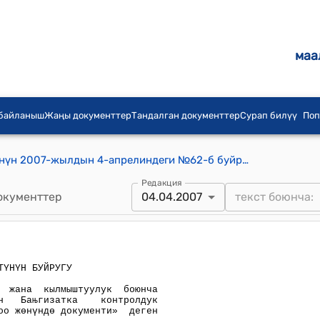
маа
 байланыш
Жаңы документтер
Тандалган документтер
Сурап билүү
Поп
Кыргыз Республикасынын Өкмөтүнүн 2007-жылдын 4-апрелиндеги №62-б буйругу
Редакция
окументтер
04.04.2007