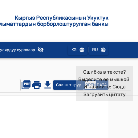
Кыргыз Республикасынын Укуктук
лыматтардын борборлоштурулган банкы
|
KG
RU
улярдуу суроолор
Ошибка в тексте?
Выделите ее мышкой!
Салыштыруу
OPEN
DATA
И нажмите:
Сюда
Загрузить цитату