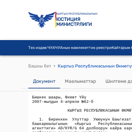
КЫРГЫЗ РЕСПУБЛИКАСЫНЫН
ЮСТИЦИЯ
МИНИСТРЛИГИ
Тез издөө ЧУА
ЧУАнын мамлекеттик реестри
Кайтарым
›
Башкы бет
Документ
Маалыматтар
Шилтеме д