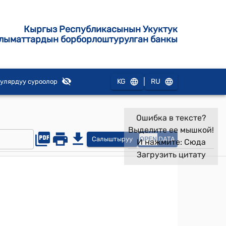
Кыргыз Республикасынын Укуктук
лыматтардын борборлоштурулган банкы
|
KG
RU
улярдуу суроолор
Ошибка в тексте?
Выделите ее мышкой!
Салыштыруу
OPEN
DATA
И нажмите:
Сюда
Загрузить цитату