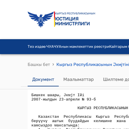
КЫРГЫЗ РЕСПУБЛИКАСЫНЫН
ЮСТИЦИЯ
МИНИСТРЛИГИ
Тез издөө ЧУА
ЧУАнын мамлекеттик реестри
Кайтарым
›
Башкы бет
Документ
Маалыматтар
Шилтеме д