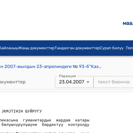
маа
 байланыш
Жаңы документтер
Тандалган документтер
Сурап билүү
Поп
Кыргыз Республикасынын Јкмјтінін 2007-жылдын 23-апрелиндеги № 93-б"Казакстан Республикасы Кыргыз Республикасына гуманитардык жардам катары берүүчү аштык буудайдын келишине жана бөлүшчүрүлүшүнө бирдиктүү контролду камсыздоо максатында" Буйругу
Редакция
окументтер
23.04.2007