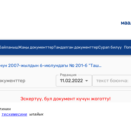
маа
 байланыш
Жаңы документтер
Тандалган документтер
Сурап билүү
Поп
Кыргыз Республикасынын Өкмөтүнүн 2007-жылдын 6-июлундагы № 201-б "Ташкөмүр-Кербен автомобиль жолуна жакын жайгашкан Жалалабат облусунун Аксы районунун Тегене айылындагы үй курулуштарынын абалы жөнүндө маселени изилдөө максатында" Буйругу
Редакция
окументтер
11.02.2022
Эскертүү, бул документ күчүн жоготту!