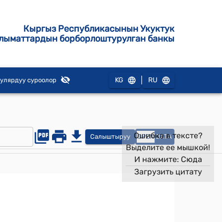
Кыргыз Республикасынын Укуктук
лыматтардын борборлоштурулган банкы
|
KG
RU
улярдуу суроолор
Ошибка в тексте?
Салыштыруу
OPEN
DATA
Выделите ее мышкой!
И нажмите:
Сюда
Загрузить цитату