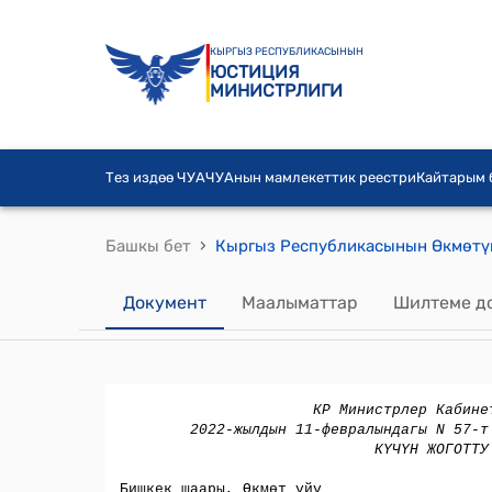
КЫРГЫЗ РЕСПУБЛИКАСЫНЫН
ЮСТИЦИЯ
МИНИСТРЛИГИ
Тез издөө ЧУА
ЧУАнын мамлекеттик реестри
Кайтарым
›
Башкы бет
Документ
Маалыматтар
Шилтеме д