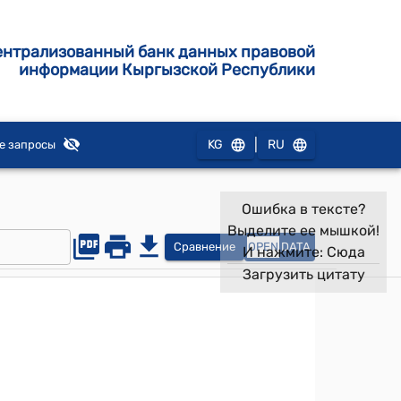
ентрализованный банк данных правовой
информации Кыргызской Республики
|
KG
RU
е запросы
Ошибка в тексте?
Выделите ее мышкой!
Сравнение
OPEN
DATA
И нажмите:
Сюда
Загрузить цитату