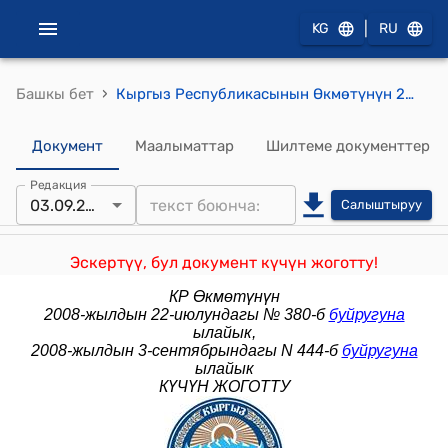
|
KG
RU
›
Башкы бет
Кыргыз Республикасынын Өкмөтүнүн 2007-жылдын 4-сентябрындагы № 315-б "Эки тараптуу маселелерди комплекстүү кароо боюнча кыргыз-тажик өкмөттөр аралык комиссиянын кыргыз бөлүгү бекитилүү боюнча"буйругу
Документ
Маалыматтар
Шилтеме документтер
Редакция
03.09.2008
Салыштыруу
Эскертүү, бул документ күчүн жоготту!