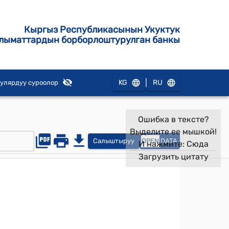
Кыргыз Республикасынын Укуктук
лыматтардын борборлоштурулган банкы
|
KG
RU
улярдуу суроолор
Ошибка в тексте?
Выделите ее мышкой!
Салыштыруу
OPEN
DATA
И нажмите:
Сюда
Загрузить цитату