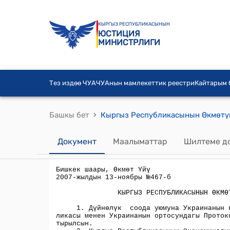
КЫРГЫЗ РЕСПУБЛИКАСЫНЫН
ЮСТИЦИЯ
МИНИСТРЛИГИ
Тез издөө ЧУА
ЧУАнын мамлекеттик реестри
Кайтарым
›
Башкы бет
Кыргыз Республикасынын Өкмөтү
Документ
Маалыматтар
Шилтеме д