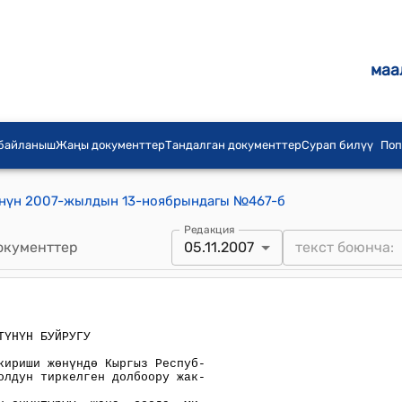
маа
 байланыш
Жаңы документтер
Тандалган документтер
Сурап билүү
Поп
нүн 2007-жылдын 13-ноябрындагы №467-б
Редакция
окументтер
05.11.2007