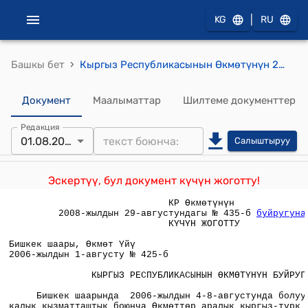
|
KG
RU
›
Башкы бет
Кыргыз Республикасынын Өкмөтүнүн 2006-жылдын 1-августундагы №425 Буйругу
Документ
Маалыматтар
Шилтеме документтер
Редакция
01.08.2006
Салыштыруу
Эскертүү, бул документ күчүн жоготту!