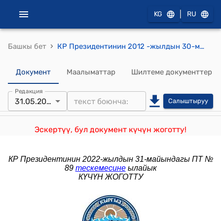
|
KG
RU
›
Башкы бет
КР Президентинин 2012 -жылдын 30-майы ПБ № 87 (Кыргыз Республикасынын Президенти А. Атамбаевдин Кытай Эл Республикасына расмий иш сапарына жана 2012-жылдын 4-7-июнунда Кытай Эл Республикасынын Пекин шаарында өтүүчү Шанхай кызматташтык уюмунун мүчө мамлекеттеринин башчыларынын Кеңешинин кезектеги жыйналышына катышуусу үчүн Кыргыз Республикасынын делегациясы) буйругу
Документ
Маалыматтар
Шилтеме документтер
Редакция
31.05.2022
Салыштыруу
Эскертүү, бул документ күчүн жоготту!