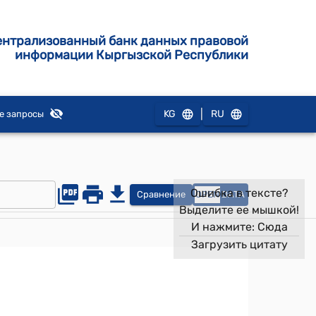
ентрализованный банк данных правовой
информации Кыргызской Республики
|
KG
RU
е запросы
Ошибка в тексте?
Сравнение
OPEN
DATA
Выделите ее мышкой!
И нажмите:
Сюда
Загрузить цитату