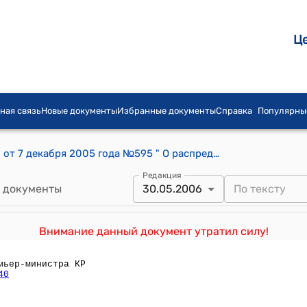
Ц
ная связь
Новые документы
Избранные документы
Справка
Популярны
Распоряжение Премьер-министра КР от 7 декабря 2005 года №595 " О распределении обязанностей мевду Премьер-министром, Первым вице-премьер-министром и Вице-премьер-министром Кыргызской Республики"
Редакция
 документы
30.05.2006
Внимание данный документ утратил силу!