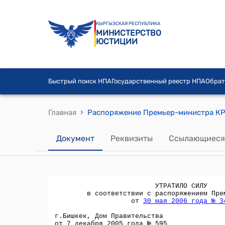
КЫРГЫЗСКАЯ РЕСПУБЛИКА
МИНИСТЕРСТВО
ЮСТИЦИИ
Быстрый поиск НПА
Государственный реестр НПА
Обрат
›
Главная
Документ
Реквизиты
Ссылающиеся