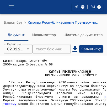
|
KG
RU
›
Башкы бет
Кыргыз Республикасынын Премьер-министринин 2006-жылдын 2-февралындагы № 58 буйругу
Документ
Маалыматтар
Шилтеме документтер
Редакция
02.02.2006
Салыштыруу