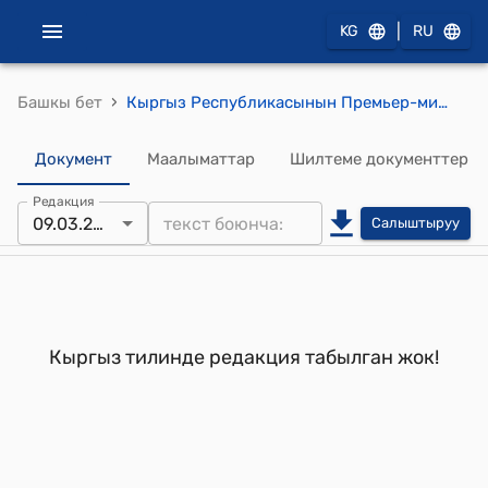
|
KG
RU
›
Башкы бет
Кыргыз Республикасынын Премьер-министринин 2006-жылдын 7-мартындагы № 149 буйругу
Документ
Маалыматтар
Шилтеме документтер
Редакция
09.03.2007
Салыштыруу
Кыргыз тилинде редакция табылган жок!