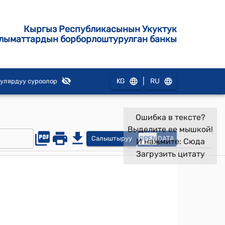
Кыргыз Республикасынын Укуктук
лыматтардын борборлоштурулган банкы
|
KG
RU
улярдуу суроолор
Ошибка в тексте?
Выделите ее мышкой!
Салыштыруу
OPEN
DATA
И нажмите:
Сюда
Загрузить цитату