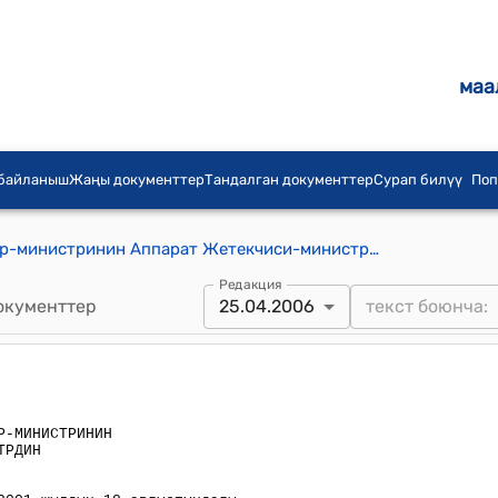
маа
 байланыш
Жаңы документтер
Тандалган документтер
Сурап билүү
Поп
Кыргыз Республикасынын Премьер-министринин Аппарат Жетекчиси-министрдин 2006-жылдын 25-апрелиндеги № 81 буйругу
Редакция
окументтер
25.04.2006