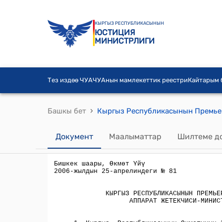
КЫРГЫЗ РЕСПУБЛИКАСЫНЫН
ЮСТИЦИЯ
МИНИСТРЛИГИ
Тез издөө ЧУА
ЧУАнын мамлекеттик реестри
Кайтарым
›
Башкы бет
Документ
Маалыматтар
Шилтеме д