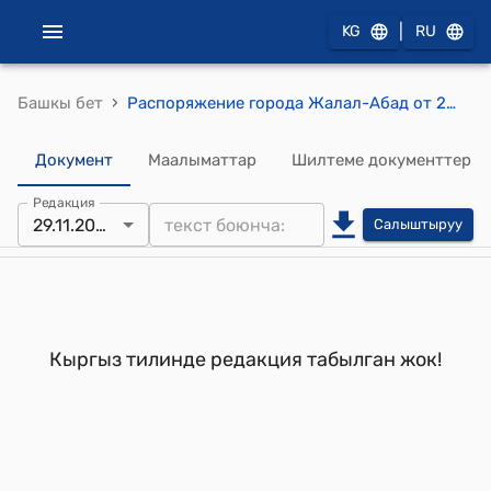
|
KG
RU
›
Башкы бет
Распоряжение города Жалал-Абад от 29 ноября 2009 года №318 "О защите средств связи, энергетического комплекса и других объектов города от хищений"
Документ
Маалыматтар
Шилтеме документтер
Редакция
29.11.2005
Салыштыруу
Кыргыз тилинде редакция табылган жок!