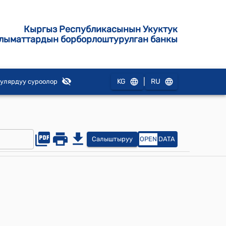
Кыргыз Республикасынын Укуктук
лыматтардын борборлоштурулган банкы
|
KG
RU
улярдуу суроолор
Салыштыруу
OPEN
DATA