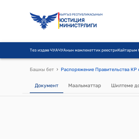
КЫРГЫЗ РЕСПУБЛИКАСЫНЫН
ЮСТИЦИЯ
МИНИСТРЛИГИ
Тез издөө ЧУА
ЧУАнын мамлекеттик реестри
Кайтарым
›
Башкы бет
Распоряжение Правительства КР о
Документ
Маалыматтар
Шилтеме д