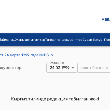
маа
 байланыш
Жаңы документтер
Тандалган документтер
Сурап билүү
Поп
т 24 марта 1999 года №118-р
Редакция
окументтер
24.03.1999
Кыргыз тилинде редакция табылган жок!