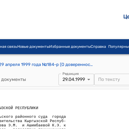
Ц
ная связь
Новые документы
Избранные документы
Справка
Популярны
Распоряжение Правительства КР от 29 апреля 1999 года №184-р (О доверенности)
Редакция
 документы
29.04.1999