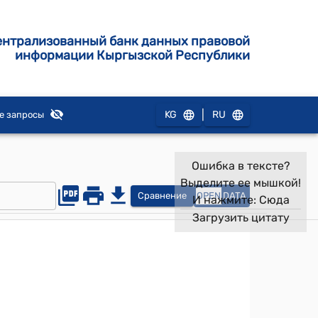
ентрализованный банк данных правовой
информации Кыргызской Республики
|
KG
RU
е запросы
Ошибка в тексте?
Выделите ее мышкой!
Сравнение
OPEN
DATA
И нажмите:
Сюда
Загрузить цитату