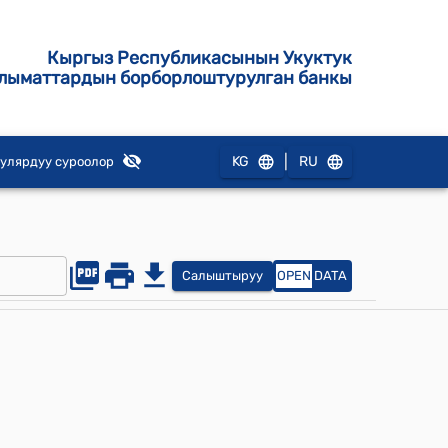
Кыргыз Республикасынын Укуктук
лыматтардын борборлоштурулган банкы
|
KG
RU
улярдуу суроолор
Салыштыруу
OPEN
DATA