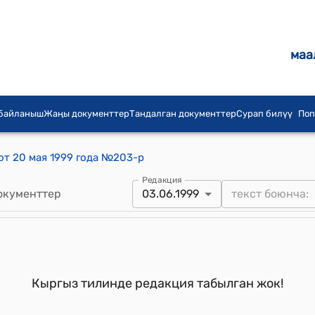
маа
 байланыш
Жаңы документтер
Тандалган документтер
Сурап билүү
Поп
от 20 мая 1999 года №203-р
Редакция
окументтер
03.06.1999
Кыргыз тилинде редакция табылган жок!