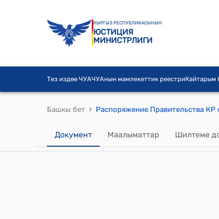
КЫРГЫЗ РЕСПУБЛИКАСЫНЫН
ЮСТИЦИЯ
МИНИСТРЛИГИ
Тез издөө ЧУА
ЧУАнын мамлекеттик реестри
Кайтарым
›
Башкы бет
Распоряжение Правительства КР 
Документ
Маалыматтар
Шилтеме д