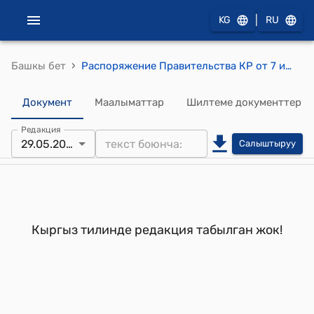
|
KG
RU
›
Башкы бет
Распоряжение Правительства КР от 7 июня 1999 года №239-р (Утвердить состав Координационного комитета по проекту Азиатского Банка Развития по чрезвычайному займу на ликвидацию последствий стихийного бедствия в Джалал-Абадской и Ошской областях)
Документ
Маалыматтар
Шилтеме документтер
Редакция
29.05.2001
Салыштыруу
Кыргыз тилинде редакция табылган жок!