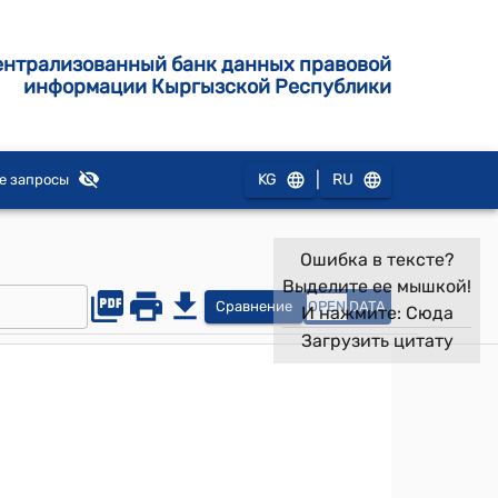
ентрализованный банк данных правовой
информации Кыргызской Республики
|
KG
RU
е запросы
Ошибка в тексте?
Выделите ее мышкой!
Сравнение
OPEN
DATA
И нажмите:
Сюда
Загрузить цитату