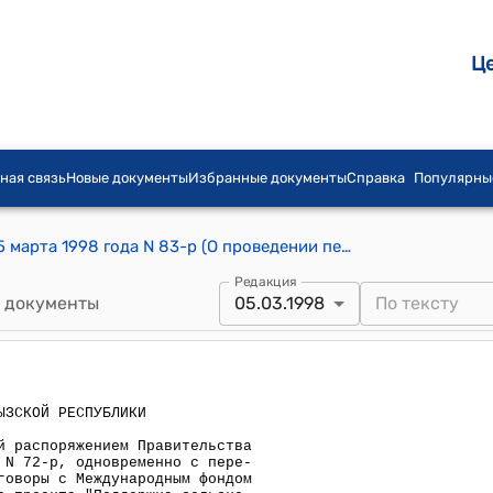
Ц
ная связь
Новые документы
Избранные документы
Справка
Популярны
Распоряжение Правительства КР от 5 марта 1998 года N 83-р (О проведении переговоров с Международным фондом сельскохозяйственного развития относительно проекта "Поддержка сельскохозяйственных служб")
Редакция
 документы
05.03.1998