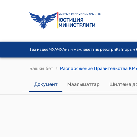
КЫРГЫЗ РЕСПУБЛИКАСЫНЫН
ЮСТИЦИЯ
МИНИСТРЛИГИ
Тез издөө ЧУА
ЧУАнын мамлекеттик реестри
Кайтарым
›
Башкы бет
Документ
Маалыматтар
Шилтеме д