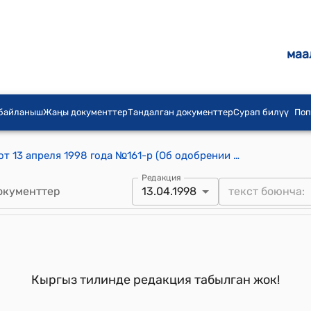
маа
 байланыш
Жаңы документтер
Тандалган документтер
Сурап билүү
Поп
Распоряжение Правительства КР от 13 апреля 1998 года №161-р (Об одобрении проекта Соглашения между Правительством КР и Правительством Турецкой Республики о сотрудничестве в области лесного хозяйства)
Редакция
окументтер
13.04.1998
Кыргыз тилинде редакция табылган жок!