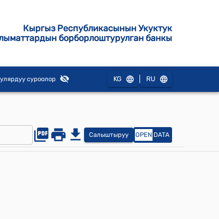
Кыргыз Республикасынын Укуктук
лыматтардын борборлоштурулган банкы
|
KG
RU
улярдуу суроолор
Салыштыруу
OPEN
DATA