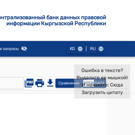
ентрализованный банк данных правовой
информации Кыргызской Республики
|
KG
RU
е запросы
Ошибка в тексте?
Выделите ее мышкой!
Сравнение
OPEN
DATA
И нажмите:
Сюда
Загрузить цитату