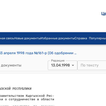
Ц
ная связь
Новые документы
Избранные документы
Справка
Популярны
Распоряжение Правительства КР от 13 апреля 1998 года №161-р (Об одобрении проекта Соглашения между Правительством КР и Правительством Турецкой Республики о сотрудничестве в области лесного хозяйства)
Редакция
 документы
13.04.1998