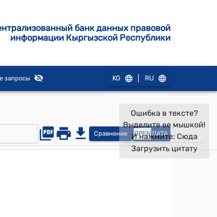
ентрализованный банк данных правовой
информации Кыргызской Республики
|
KG
RU
е запросы
Ошибка в тексте?
Выделите ее мышкой!
Сравнение
OPEN
DATA
И нажмите:
Сюда
Загрузить цитату