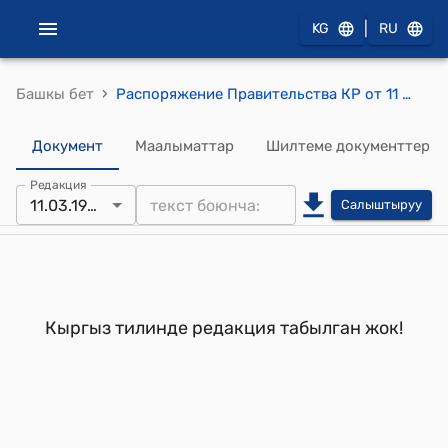
|
KG
RU
›
Башкы бет
Распоряжение Правительства КР от 11 марта 1994 года №81-р
Документ
Маалыматтар
Шилтеме документтер
Редакция
11.03.1994
Салыштыруу
Кыргыз тилинде редакция табылган жок!