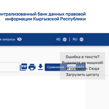
ентрализованный банк данных правовой
информации Кыргызской Республики
|
KG
RU
е запросы
Ошибка в тексте?
Выделите ее мышкой!
Сравнение
OPEN
DATA
И нажмите:
Сюда
Загрузить цитату