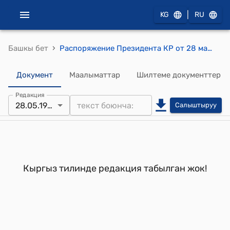
|
KG
RU
›
Башкы бет
Распоряжение Президента КР от 28 мая 1997 года РП №175 (О подписании Протокола о гарантиях осуществления Общего соглашения об установлении мира и национального согласия вТаджикистане)
Документ
Маалыматтар
Шилтеме документтер
Редакция
28.05.1997
Салыштыруу
Кыргыз тилинде редакция табылган жок!