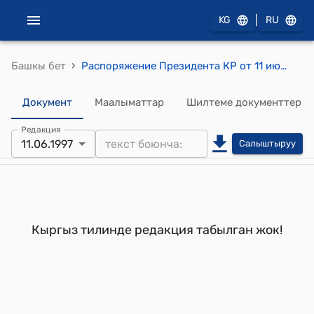
|
KG
RU
›
Башкы бет
Распоряжение Президента КР от 11 июня 1997 года РП №193
Документ
Маалыматтар
Шилтеме документтер
Редакция
11.06.1997
Салыштыруу
Кыргыз тилинде редакция табылган жок!