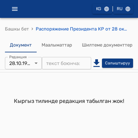
|
KG
RU
›
Башкы бет
Распоряжение Президента КР от 28 октября 1997 года РП №309 "О присуждении президентской премии предпринимателям"
Документ
Маалыматтар
Шилтеме документтер
Редакция
28.10.1997
Салыштыруу
Кыргыз тилинде редакция табылган жок!