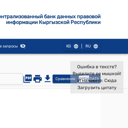
ентрализованный банк данных правовой
информации Кыргызской Республики
|
KG
RU
е запросы
Ошибка в тексте?
Выделите ее мышкой!
Сравнение
OPEN
DATA
И нажмите:
Сюда
Загрузить цитату