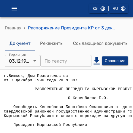
|
KG
RU
›
Главная
Распоряжение Президента КР от 3 декабря 1996 года РП №387 "О Кененбаеве Б.О."
Документ
Реквизиты
Ссылающиеся документы
Редакция
03.12.1996
Сравнение