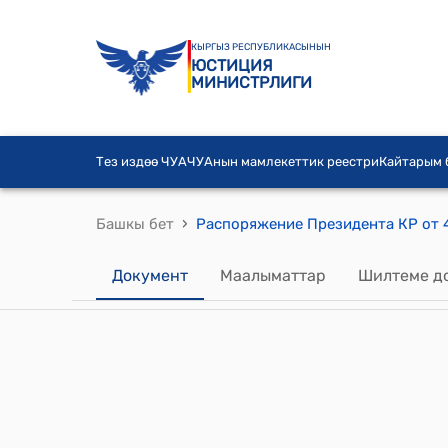
КЫРГЫЗ РЕСПУБЛИКАСЫНЫН
ЮСТИЦИЯ
МИНИСТРЛИГИ
Тез издөө ЧУА
ЧУАнын мамлекеттик реестри
Кайтарым
›
Башкы бет
Документ
Маалыматтар
Шилтеме д