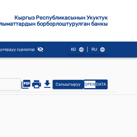
Кыргыз Республикасынын Укуктук
лыматтардын борборлоштурулган банкы
|
KG
RU
улярдуу суроолор
Салыштыруу
OPEN
DATA