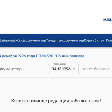
маа
 байланыш
Жаңы документтер
Тандалган документтер
Сурап билүү
Поп
Распоряжение Президента КР от 4 декабря 1996 года РП №390 "Об Аширалиеве К.Ж."
Редакция
окументтер
04.12.1996
Кыргыз тилинде редакция табылган жок!