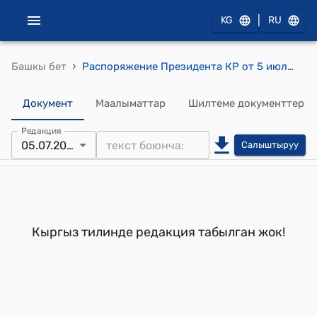
|
KG
RU
›
Башкы бет
Распоряжение Президента КР от 5 июля 2001 года РП N 206 "О Токтосунове Т."
Документ
Маалыматтар
Шилтеме документтер
Редакция
05.07.2001
Салыштыруу
Кыргыз тилинде редакция табылган жок!