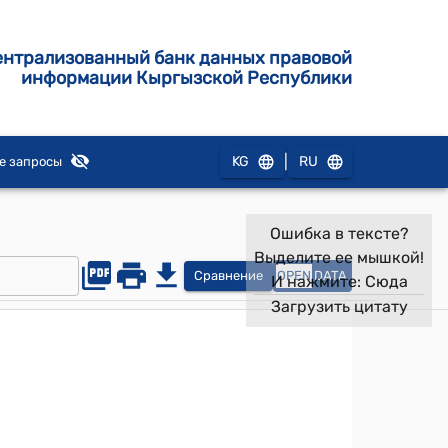
ентрализованный банк данных правовой
информации Кыргызской Республики
|
KG
RU
е запросы
Ошибка в тексте?
Выделите ее мышкой!
Сравнение
OPEN
DATA
И нажмите:
Сюда
Загрузить цитату