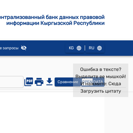
ентрализованный банк данных правовой
информации Кыргызской Республики
|
KG
RU
е запросы
Ошибка в тексте?
Выделите ее мышкой!
Сравнение
OPEN
DATA
И нажмите:
Сюда
Загрузить цитату