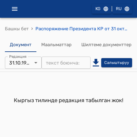
|
KG
RU
›
Башкы бет
Распоряжение Президента КР от 31 октября 1995 года РП №218 "О материальной помощи семье Иманова Капара - Героя Социалистического Труда"
Документ
Маалыматтар
Шилтеме документтер
Редакция
31.10.1995
Салыштыруу
Кыргыз тилинде редакция табылган жок!