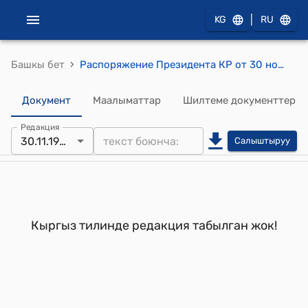
|
KG
RU
›
Башкы бет
Распоряжение Президента КР от 30 ноября 1995 года РП №251 (Фонду государственного имущества Кыргызской Республики из средств, поступивших на социальные нужды республики, выделить)
Документ
Маалыматтар
Шилтеме документтер
Редакция
30.11.1995
Салыштыруу
Кыргыз тилинде редакция табылган жок!