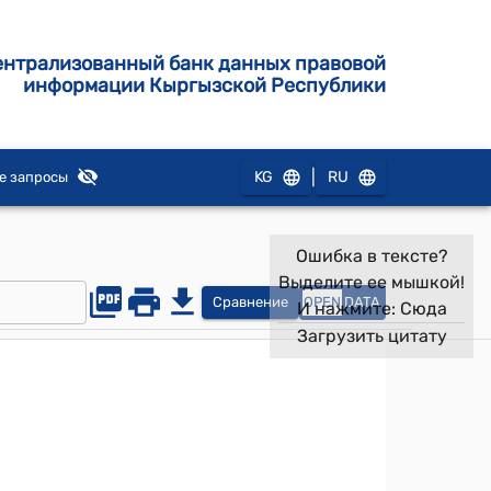
ентрализованный банк данных правовой
информации Кыргызской Республики
|
KG
RU
е запросы
Ошибка в тексте?
Выделите ее мышкой!
Сравнение
OPEN
DATA
И нажмите:
Сюда
Загрузить цитату