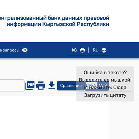
ентрализованный банк данных правовой
информации Кыргызской Республики
|
KG
RU
е запросы
Ошибка в тексте?
Выделите ее мышкой!
Сравнение
OPEN
DATA
И нажмите:
Сюда
Загрузить цитату