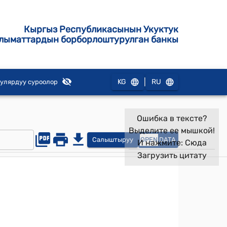
Кыргыз Республикасынын Укуктук
лыматтардын борборлоштурулган банкы
|
KG
RU
улярдуу суроолор
Ошибка в тексте?
Выделите ее мышкой!
Салыштыруу
OPEN
DATA
И нажмите:
Сюда
Загрузить цитату