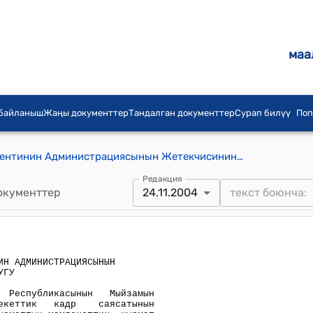
маа
 байланыш
Жаңы документтер
Тандалган документтер
Сурап билүү
Поп
Кыргыз Республикасынын Президентинин Администрациясынын Жетекчисинин 2004-жылдын 24- ноябрынын № 323 Буйругу
Редакция
окументтер
24.11.2004