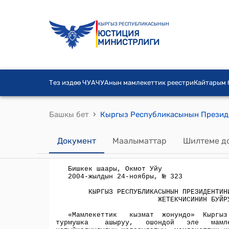
КЫРГЫЗ РЕСПУБЛИКАСЫНЫН
ЮСТИЦИЯ
МИНИСТРЛИГИ
Тез издөө ЧУА
ЧУАнын мамлекеттик реестри
Кайтарым
›
Башкы бет
Документ
Маалыматтар
Шилтеме д