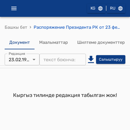
|
KG
RU
›
Башкы бет
Распоряжение Президента РК от 23 февраля 1993 года РП №31 "Об Эргешове М."
Документ
Маалыматтар
Шилтеме документтер
Редакция
23.02.1993
Салыштыруу
Кыргыз тилинде редакция табылган жок!